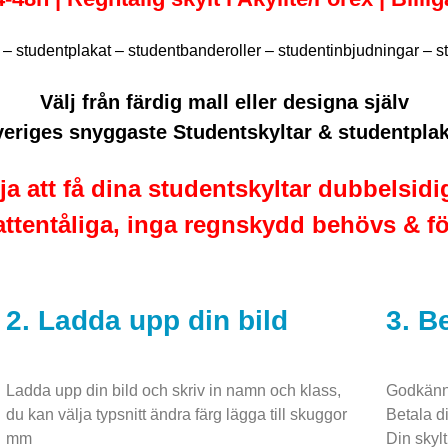
r – studentplakat – studentbanderoller – studentinbjudningar – s
Välj från färdig mall eller designa själv
eriges snyggaste Studentskyltar & studentpla
ja att få dina studentskyltar dubbelsid
 vattentåliga, inga regnskydd behövs & fö
2. Ladda upp din bild
3. B
Ladda upp din bild och skriv in namn och klass,
Godkänn d
du kan välja typsnitt ändra färg lägga till skuggor
Betala d
mm
Din skyl