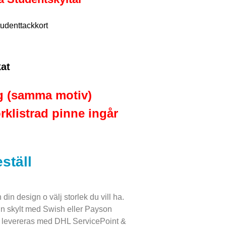
tudenttackkort
kat
ig (samma motiv)
rklistrad pinne ingår
eställ
in design o välj storlek du vill ha.
in skylt med Swish eller Payson
t levereras med DHL ServicePoint &