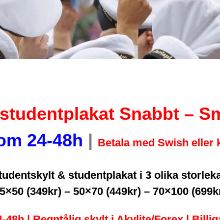
studentplakat Snabbt – Sm
nom 24-48h
|
Betala med Swish eller k
tudentskylt & studentplakat i 3 olika storlek
5×50 (349kr) – 50×70 (449kr) – 70×100 (699k
4-48h |
Regntålig skylt i Akylite/Forex | Billi