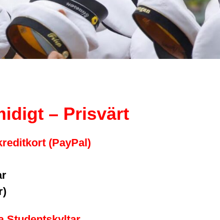
idigt – Prisvärt
reditkort (PayPal)
ar
r)
ga Studentskyltar