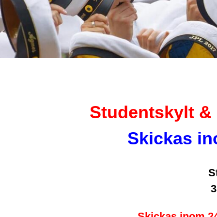
Studentskylt & 
Skickas i
S
3
Skickas inom 2