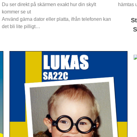
Du ser direkt på skärmen exakt hur din skylt
hämtas u
kommer se ut
Använd gärna dator eller platta, ifrån telefonen kan
St
det bli lite pilligt…
S