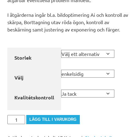
åtgärdar eventuella problem manuellt.
I åtgärderna ingår bl.a. bildoptimering Ai och kontroll av
skärpa, Borttagning utav röda ögon, kontroll av
beskärning samt justering av exponering och färger.
Storlek
Välj
Kvalitétskontroll
studentskylt-
LÄGG TILL I VARUKORG
17
mängd