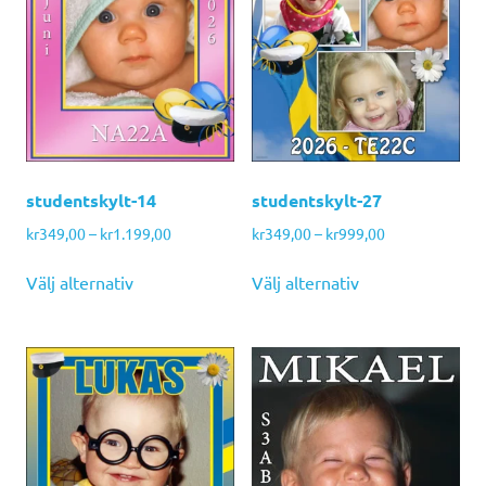
studentskylt-14
studentskylt-27
Prisintervall:
Prisintervall:
kr
349,00
–
kr
1.199,00
kr
349,00
–
kr
999,00
kr349,00
kr349,00
Den
Den
till
till
Välj alternativ
Välj alternativ
här
här
kr1.199,00
kr999,00
produkten
produkten
har
har
flera
flera
varianter.
varianter.
De
De
olika
olika
alternativen
alternativen