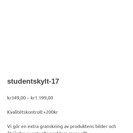
studentskylt-17
Prisintervall:
kr
349,00
–
kr
1.199,00
kr349,00
till
Kvalitétskontroll:+200kr
kr1.199,00
Vi gör en extra granskning av produktens bilder och