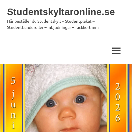
Hoppa
Studentskyltaronline.se
till
innehåll
Här beställer du Studentskylt – Studentplakat –
Studentbanderoller – Inbjudningar – Tackkort mm
MENY