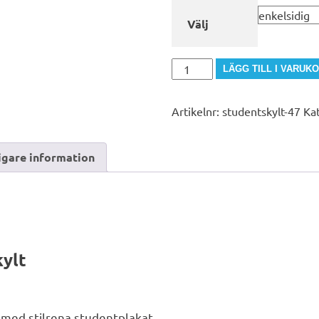
Välj
studentskylt-
LÄGG TILL I VARUK
47
mängd
Artikelnr:
studentskylt-47
Ka
igare information
kylt
 med stilrena studentplakat.