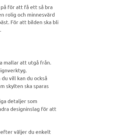
på för att få ett så bra
 en rolig och minnesvärd
st. För att bilden ska bli
.
a mallar att utgå från.
signverktyg.
du vill kan du också
 om skylten ska sparas
iga detaljer som
dra designinslag för att
efter väljer du enkelt