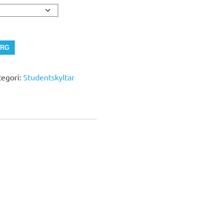
ORG
tegori:
Studentskyltar