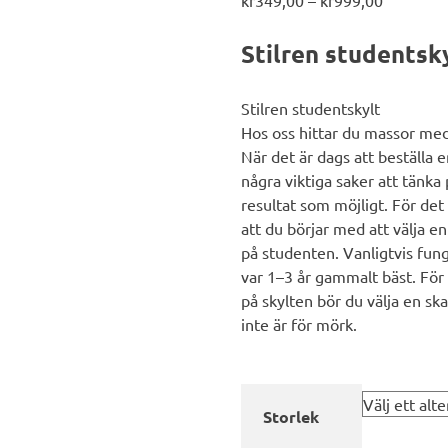
kr349,00
till
Stilren studentsk
kr999,00
Stilren studentskylt
Hos oss hittar du massor med
När det är dags att beställa 
några viktiga saker att tänka p
resultat som möjligt. För de
att du börjar med att välja e
på studenten. Vanligtvis fung
var 1–3 år gammalt bäst. För a
på skylten bör du välja en ska
inte är för mörk.
Storlek