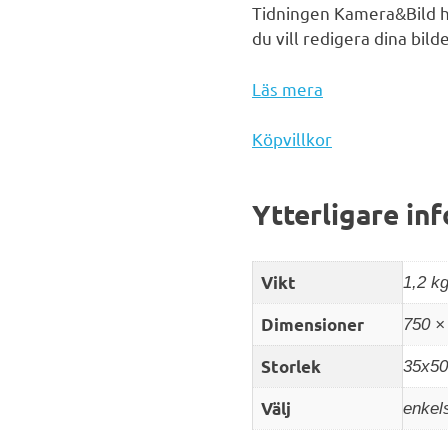
Tidningen Kamera&Bild 
du vill redigera dina bil
Läs mera
Köpvillkor
Ytterligare in
Vikt
1,2 k
Dimensioner
750 ×
Storlek
35x50
Välj
enkels