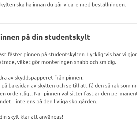
t skylten ska ha innan du går vidare med beställningen.
innen på din studentskylt
 fäster pinnen på studentskylten. Lyckligtvis har vi gjor
istrade, vilket gör monteringen snabb och smidig.
dra av skyddspapperet från pinnen.
på baksidan av skylten och se till att få den så rak som mö
en ordentligt. När pinnen väl sitter fast är den permanent
ndet – inte ens på den livliga skolgården.
in skylt klar att användas!