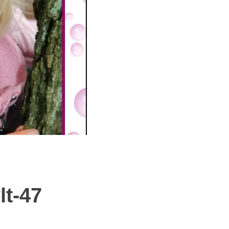
lt-47
all: