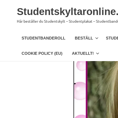
Hoppa
Studentskyltaronline
till
innehåll
Här beställer du Studentskylt – Studentplakat – Studentband
STUDENTBANDEROLL
BESTÄLL
STUD
COOKIE POLICY (EU)
AKTUELLT!