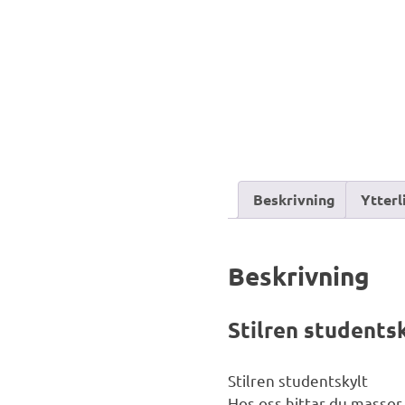
Beskrivning
Ytterl
Beskrivning
Stilren students
Stilren studentskylt
Hos oss hittar du massor