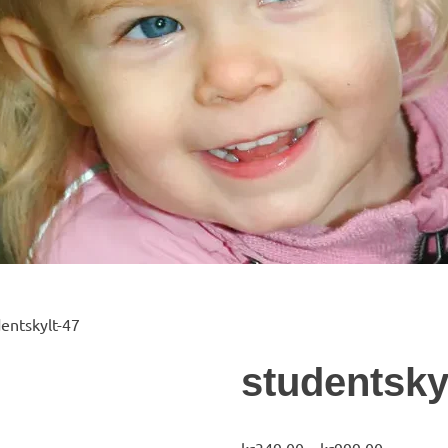
entskylt-47
studentsky
Prisinterv
kr
349,00
–
kr
999,00