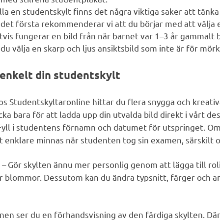
la en studentskylt finns det några viktiga saker att tänka 
r det första rekommenderar vi att du börjar med att välja
tvis fungerar en bild från när barnet var 1–3 år gammalt bä
 du välja en skarp och ljus ansiktsbild som inte är för mörk
 enkelt din studentskylt
os Studentskyltaronline hittar du flera snygga och kreativ
cka bara för att ladda upp din utvalda bild direkt i vårt de
Fyll i studentens förnamn och datumet för utspringet. Om 
 att enklare minnas när studenten tog sin examen, särskilt
– Gör skylten ännu mer personlig genom att lägga till rol
r
er blommor. Dessutom kan du ändra typsnitt, färger och an
nen ser du en förhandsvisning av den färdiga skylten. Där