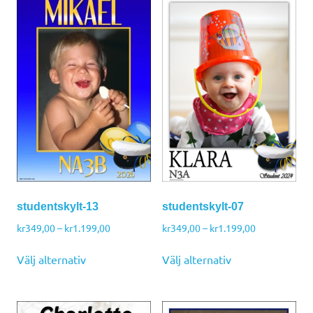
studentskylt-07
studentskylt-13
Prisintervall:
Prisintervall:
kr
349,00
–
kr
1.199,00
kr
349,00
–
kr
1.199,00
kr349,00
kr349,00
Den
Den
till
till
Välj alternativ
Välj alternativ
här
här
kr1.199,00
kr1.199,00
produkten
produkten
har
har