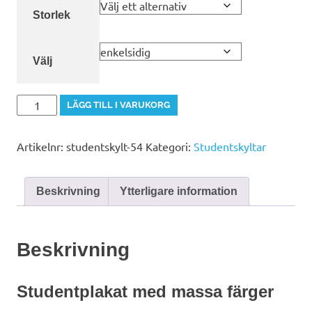
Storlek
Välj
studentskylt-
LÄGG TILL I VARUKORG
54
mängd
Artikelnr:
studentskylt-54
Kategori:
Studentskyltar
Beskrivning
Ytterligare information
Beskrivning
Studentplakat med massa färger