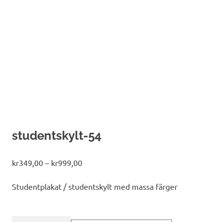
studentskylt-54
Prisintervall:
kr
349,00
–
kr
999,00
kr349,00
till
Studentplakat / studentskylt med massa färger
kr999,00