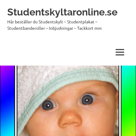
Hoppa
Studentskyltaronline.se
till
innehåll
Här beställer du Studentskylt – Studentplakat –
Studentbanderoller – Inbjudningar – Tackkort mm
MENY