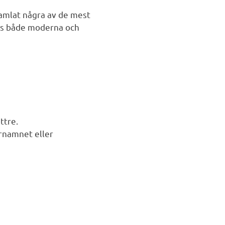
samlat några av de mest
nns både moderna och
ttre.
rnamnet eller