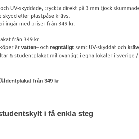
a och UV-skyddade, tryckta direkt på 3 mm tjock skummade
a skydd eller plastpåse krävs.
a i ingår med priser från 349 kr.
akat från 349 kr
köper är
– och
samt UV-skyddat och
vatten
regntåligt
kräv
yltar & studentplakat miljövänligt i egna lokaler i Sverige
tu
dentplakat från 349 kr
tudentskylt i få enkla steg