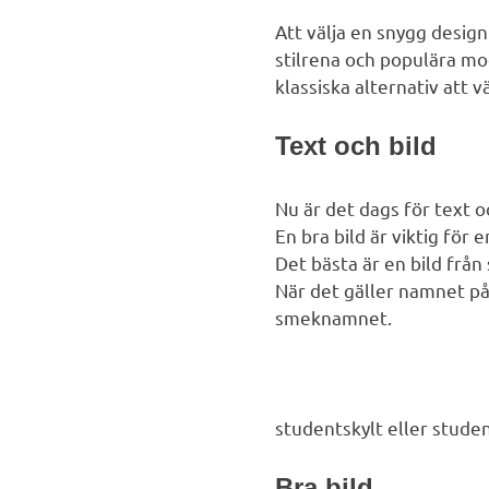
Att välja en snygg desig
stilrena och populära mo
klassiska alternativ att v
Text och bild
Nu är det dags för text oc
En bra bild är viktig för 
Det bästa är en bild från 
När det gäller namnet p
smeknamnet.
studentskylt eller studen
Bra bild