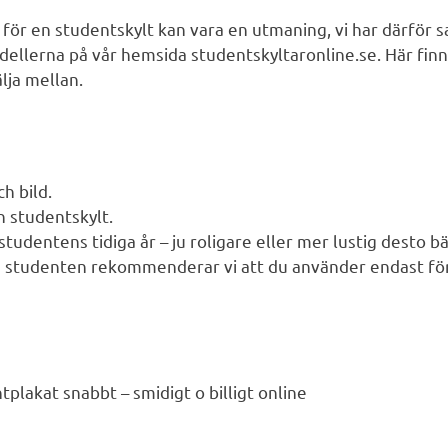
n för en studentskylt kan vara en utmaning, vi har därför 
dellerna på vår hemsida studentskyltaronline.se. Här fi
älja mellan.
h bild.
en studentskylt.
studentens tidiga år – ju roligare eller mer lustig desto bä
å studenten rekommenderar vi att du använder endast fö
tplakat snabbt – smidigt o billigt online