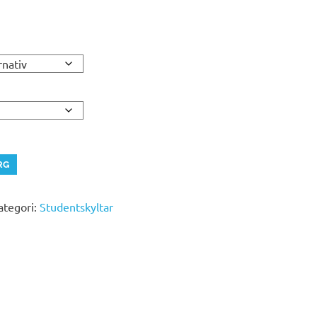
all:
RG
ategori:
Studentskyltar