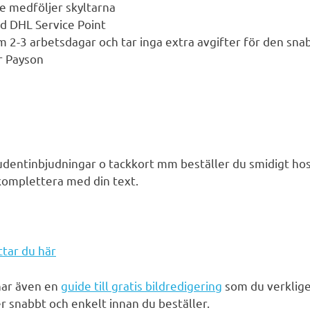
ne medföljer skyltarna
d DHL Service Point
nom 2-3 arbetsdagar och tar inga extra avgifter för den sn
r Payson
dentinbjudningar o tackkort mm beställer du smidigt hos
 komplettera med din text.
tar du här
har även en
guide till gratis bildredigering
som du verklig
der snabbt och enkelt innan du beställer.