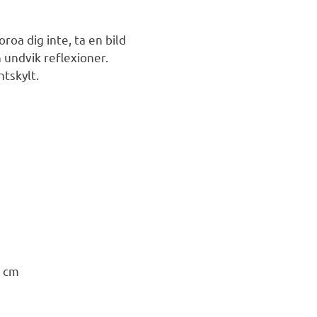
roa dig inte, ta en bild
 undvik reflexioner.
ntskylt.
0 cm