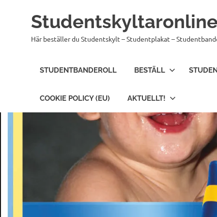
Hoppa
Studentskyltaronline
till
innehåll
Här beställer du Studentskylt – Studentplakat – Studentband
STUDENTBANDEROLL
BESTÄLL
STUDEN
COOKIE POLICY (EU)
AKTUELLT!