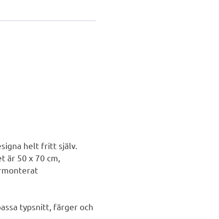
igna helt fritt själv.
t är 50 x 70 cm,
örmonterat
assa typsnitt, färger och