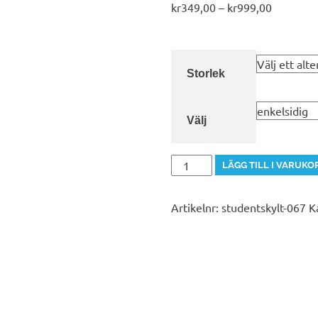
Prisinterv
kr
349,00
–
kr
999,00
kr349,00
till
kr999,00
Storlek
Välj
studentskylt-
LÄGG TILL I VARUKO
67
Nyhet!!
Artikelnr:
studentskylt-067
K
mängd