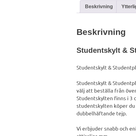
Beskrivning
Ytterl
Beskrivning
Studentskylt & S
Studentskylt & Stu
dentpl
Studentskylt & Stu
dentpl
välj att beställa från öve
Studentskylten finns i 3 
studentskylten köper du
dubbelhäftande tejp.
Vi erbjuder snabb och en
attiraljer mm.