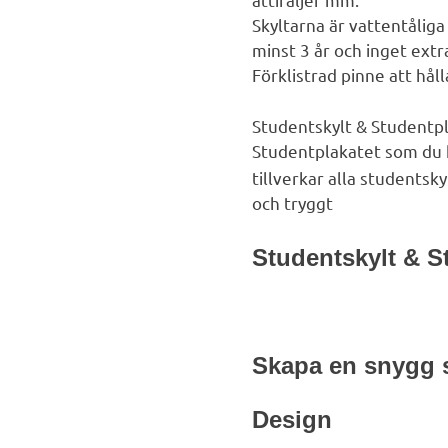
Skyltarna är vattentålig
minst 3 år och inget extr
Förklistrad pinne att håll
Studentskylt & Stu
dentpl
Studentplakatet som du 
tillverkar alla studentsk
och tryggt
Studentskylt & S
Skapa en snygg s
Design